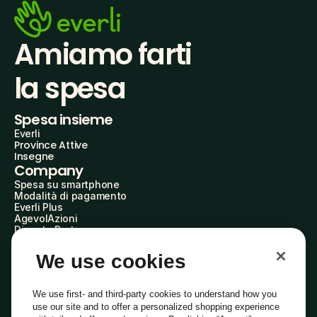
Amiamo farti
la spesa
Spesa insieme
Everli
Province Attive
Insegne
Company
Spesa su smartphone
Modalità di pagamento
Everli Plus
AgevolAzioni
Diventa Partner
Advertise with Us
Everli Shoppers
We use cookies
About Us
Scopri chi siamo
Everli News
We use first- and third-party cookies to understand how you
Domande frequenti
use our site and to offer a personalized shopping experience
Lavora con noi