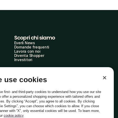
Scopri chi siamo
Everli News
Domande frequenti
Lavora con noi
Diventa Shopper
Investitori
 use cookies
e first- and third-party cookies to understand how you use our site
o offer a personalized shopping experience with tailored offers and
ces. By clicking “Accept”, you agree to all cookies. By clicking
ie Settings”, you can choose which cookies to allow. If you close
Italiano
banner with “X”, only essential cookies will be used. To learn more,
our
cookie policy