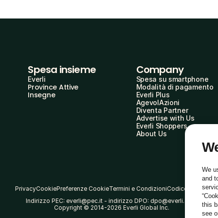
Spesa insieme
Company
Everli
Spesa su smartphone
Province Attive
Modalità di pagamento
Insegne
Everli Plus
AgevolAzioni
Diventa Partner
Advertise with Us
Everli Shoppers
About Us
We
We us
and t
servi
Privacy
Cookie
Preferenze Cookie
Termini e Condizioni
Codice Etico
“Cook
Indirizzo PEC: everli@pec.it - indirizzo DPO: dpo@everli.com
this 
Copyright © 2014-2026 Everli Global Inc.
see 