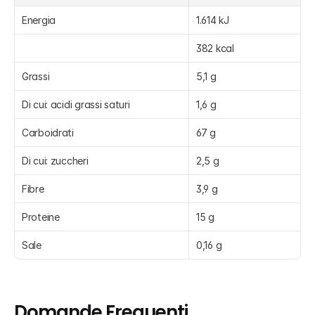
Energia
1.614 kJ
382 kcal
Grassi
5,1 g
Di cui: acidi grassi saturi
1,6 g
Carboidrati
67 g
Di cui: zuccheri
2,5 g
Fibre
3,9 g
Proteine
15 g
Sale
0,16 g
Domande Frequenti