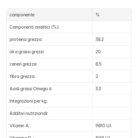
componente
%
Componenti analitici (%):
proteina grezza:
38.2
oli e grassi grezzi:
20
ceneri grezze:
8.5
fibra grezza:
2
Acidi grassi Omega 6:
3.3
Integrazioni per kg:
Additivi nutrizionali:
Vitamin A:
9690 U.I.
Vitamina D₃:
1069 U.I.