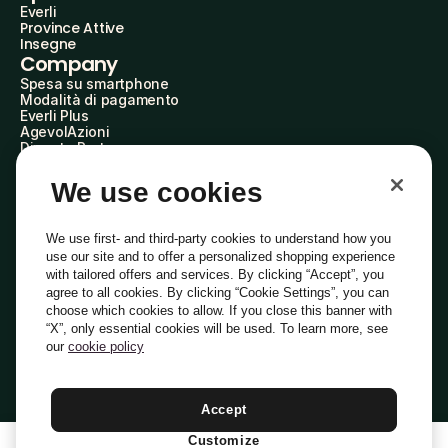
Everli
Province Attive
Insegne
Company
Spesa su smartphone
Modalità di pagamento
Everli Plus
AgevolAzioni
Diventa Partner
Advertise with Us
Everli Shoppers
We use cookies
About Us
Scopri chi siamo
Everli News
We use first- and third-party cookies to understand how you
Domande frequenti
use our site and to offer a personalized shopping experience
Lavora con noi
with tailored offers and services. By clicking “Accept”, you
Diventa Shopper
agree to all cookies. By clicking “Cookie Settings”, you can
Investitori
choose which cookies to allow. If you close this banner with
Privacy
Cookie
Preferenze Cookie
“X”, only essential cookies will be used. To learn more, see
Termini e Condizioni
Codice Etico
our
cookie policy
Indirizzo PEC: everli@pec.it - indirizzo DPO: dpo@everli.com
Copyright © 2014-2026 Everli Global Inc.
Italiano
Accept
Customize