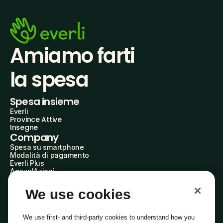
Amiamo farti
la spesa
Spesa insieme
Everli
Province Attive
Insegne
Company
Spesa su smartphone
Modalità di pagamento
Everli Plus
AgevolAzioni
Diventa Partner
Advertise with Us
We use cookies
Everli Shoppers
About Us
Scopri chi siamo
We use first- and third-party cookies to understand how you
Everli News