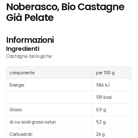
Noberasco, Bio Castagne 
Già Pelate
Informazioni
Ingredienti
Castagne biologiche
componente
per 100 g
Energia
586 kJ
139 kcal
Grassi
0,9 g
di cui acidi grassi saturi
9,2 g
Carboidrati
26 g