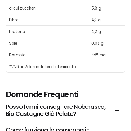
di cui zuccheri
5,8 g
Fibre
4,9 g
Proteine
4,2 g
Sale
0,03 g
Potassio
465 mg
*VNR = Valori nutritivi di riferimento
Domande Frequenti
Posso farmi consegnare Noberasco, 
Bio Castagne Già Pelate?
Come funziona la consegna in 