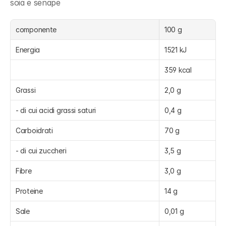
soia e senape
componente
100 g
Energia
1521 kJ
359 kcal
Grassi
2,0 g
- di cui acidi grassi saturi
0,4 g
Carboidrati
70 g
- di cui zuccheri
3,5 g
Fibre
3,0 g
Proteine
14 g
Sale
0,01 g