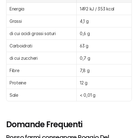
Energia
1492 kJ / 353 kcal
Grassi
4,1 g
di cui acidi grassi saturi
0,6 g
Carboidrati
63 g
di cui zuccheri
0,7 g
Fibre
7,8 g
Proteine
12 g
Sale
< 0,01 g
Domande Frequenti
Posso farmi consegnare Poggio Del 