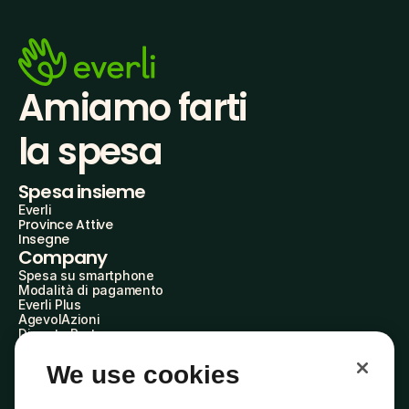
Amiamo farti
la spesa
Spesa insieme
Everli
Province Attive
Insegne
Company
Spesa su smartphone
Modalità di pagamento
Everli Plus
AgevolAzioni
Diventa Partner
Advertise with Us
Everli Shoppers
We use cookies
About Us
Scopri chi siamo