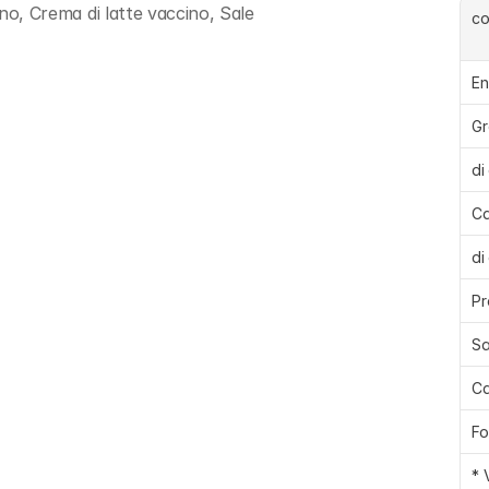
ino, Crema di latte vaccino, Sale
c
En
Gr
di
Ca
di
Pr
Sa
Ca
Fo
* 