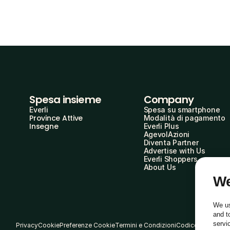
Spesa insieme
Company
Everli
Spesa su smartphone
Province Attive
Modalità di pagamento
Insegne
Everli Plus
AgevolAzioni
Diventa Partner
Advertise with Us
Everli Shoppers
About Us
We
We us
and t
servi
Privacy
Cookie
Preferenze Cookie
Termini e Condizioni
Codice Etico