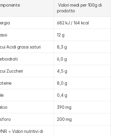
omponente
 Valori medi per 100g di 
prodotto
ergia
682 kJ / 164 kcal
assi
12 g
 cui Acidi grassi saturi
8,3 g
rboidrati
6,0 g
 cui Zuccheri
4,5 g
oteine
8,0 g
le
0,4 g
lcio
390 mg
sforo
200 mg
VNR = Valori nutritivi di 