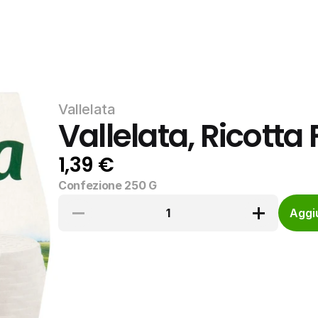
Vallelata
Vallelata, Ricotta
1,39 €
Confezione 250 G
1
Aggiu