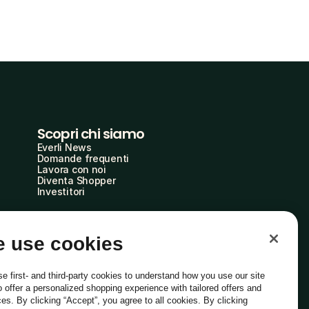
Scopri chi siamo
Everli News
Domande frequenti
Lavora con noi
Diventa Shopper
Investitori
 use cookies
e first- and third-party cookies to understand how you use our site
o offer a personalized shopping experience with tailored offers and
ces. By clicking “Accept”, you agree to all cookies. By clicking