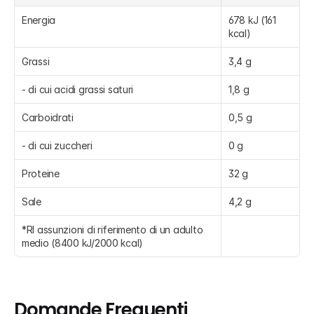
Energia
678 kJ (161 
kcal)
Grassi
3,4 g
- di cui acidi grassi saturi
1,8 g
Carboidrati
0,5 g
- di cui zuccheri
0 g
Proteine
32 g
Sale
4,2 g
*RI assunzioni di riferimento di un adulto 
medio (8400 kJ/2000 kcal)
Domande Frequenti