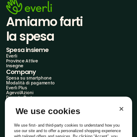
Amiamo farti
la spesa
Spesa insieme
Everli
Province Attive
Insegne
Company
Spesa su smartphone
Modalità di pagamento
Everli Plus
AgevolAzioni
Diventa Partner
Advertise with Us
Everli Shoppers
We use cookies
About Us
Scopri chi siamo
Everli News
We use first- and third-party cookies to understand how you
Domande frequenti
use our site and to offer a personalized shopping experience
Lavora con noi
with tailored offers and services. By clicking “Accept”, you