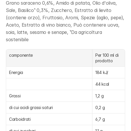
Grano saraceno 0,6%, Amido di patata, Olio d'oliva, 
Sale, Basilico¹ 0,3%, Zucchero, Estratto di lievito 
(contiene orzo), Fruttosio, Aromi, Spezie (aglio, pepe), 
Aceto, Estratto di vino bianco, Può contenere uova, 
soia, latte, sesamo e senape, ¹Da agricoltura 
sostenibile
componente
Per 100 ml di 
prodotto
Energia
184 kJ/
44 kcal
Grassi
1,2 g
di cui acidi grassi saturi
0,2 g
Carboidrati
6,7 g
di cui zuccheri
1,1 g