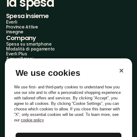
la spesa
Spesa insieme
Everli
Province Attive
Insegne
Company
Spesa su smartphone
Modalità di pagamento
Everli Plus
AgevolAzioni
Diventa Partner
Advertise with Us
We use cookies
Everli Shoppers
About Us
Scopri chi siamo
We use first- and third-party cookies to understand how you
Everli News
use our site and to offer a personalized shopping experience
Domande frequenti
with tailored offers and services. By clicking “Accept”, you
Lavora con noi
agree to all cookies. By clicking “Cookie Settings”, you can
Diventa Shopper
choose which cookies to allow. If you close this banner with
Investitori
“X”, only essential cookies will be used. To learn more, see
Privacy
Cookie
Preferenze Cookie
Termini e Condizioni
Codice Etico
our
cookie policy
Copyright © 2014-2026 Everli Global Inc.
Italiano