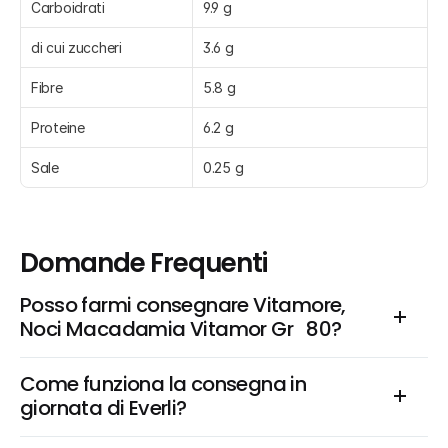
Carboidrati
9.9 g
di cui zuccheri
3.6 g
Fibre
5.8 g
Proteine
6.2 g
Sale
0.25 g
Domande Frequenti
Posso farmi consegnare Vitamore, 
Noci Macadamia Vitamor Gr   80?
Come funziona la consegna in 
giornata di Everli?