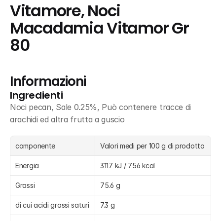
Vitamore, Noci 
Macadamia Vitamor Gr   
80
Informazioni
Ingredienti
Noci pecan, Sale 0.25%, Può contenere tracce di 
arachidi ed altra frutta a guscio
componente
Valori medi per 100 g di prodotto
Energia
3117 kJ / 756 kcal
Grassi
75.6 g
di cui acidi grassi saturi
7.3 g