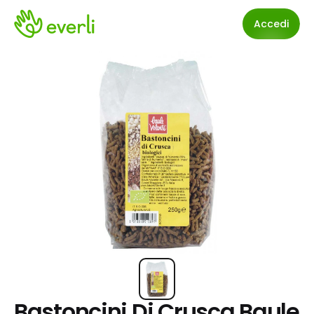
Accedi
Bastoncini Di Crusca Baule 