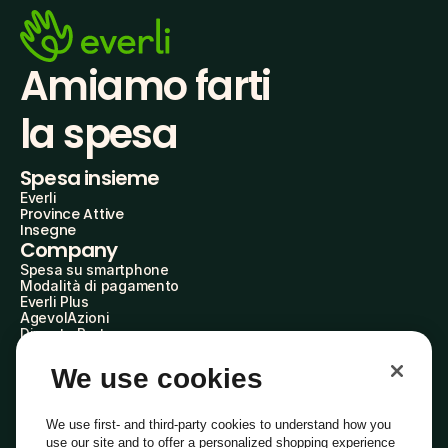
Amiamo farti
la spesa
Spesa insieme
Everli
Province Attive
Insegne
Company
Spesa su smartphone
Modalità di pagamento
Everli Plus
AgevolAzioni
Diventa Partner
Advertise with Us
Everli Shoppers
We use cookies
About Us
Scopri chi siamo
Everli News
We use first- and third-party cookies to understand how you
Domande frequenti
use our site and to offer a personalized shopping experience