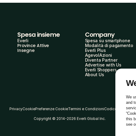
Spesa insieme
Company
Everli
Spesa su smartphone
Province Attive
Modalità di pagamento
Insegne
Everli Plus
AgevolAzioni
Diventa Partner
Advertise with Us
Everli Shoppers
About Us
We
We us
and t
servi
Privacy
Cookie
Preferenze Cookie
Termini e Condizioni
Codice Etico
“Cook
Copyright © 2014-2026 Everli Global Inc.
this 
see 