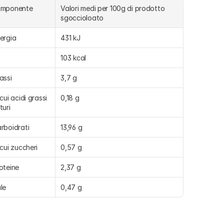
omponente
Valori medi per 100g di prodotto 
sgoccioloato
ergia
431 kJ
103 kcal
assi
3,7 g
 cui acidi grassi 
0,18 g
turi
rboidrati
13,96 g
 cui zuccheri
0,57 g
oteine
2,37 g
le
0,47 g