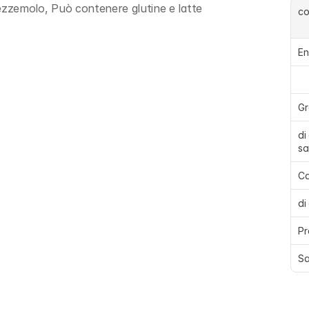
Prezzemolo, Può contenere glutine e latte
c
En
Gr
di
sa
Ca
di
Pr
Sa