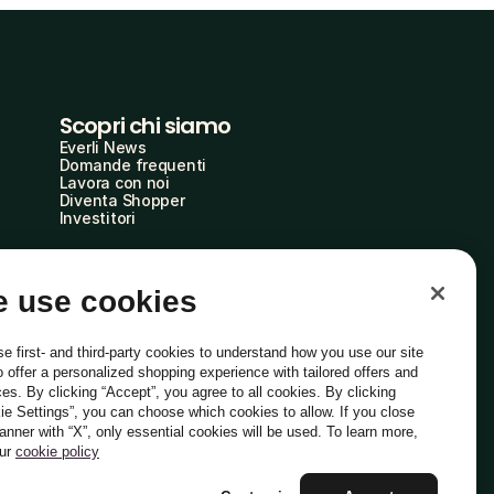
Scopri chi siamo
Everli News
Domande frequenti
Lavora con noi
Diventa Shopper
Investitori
 use cookies
e first- and third-party cookies to understand how you use our site
o offer a personalized shopping experience with tailored offers and
ces. By clicking “Accept”, you agree to all cookies. By clicking
ie Settings”, you can choose which cookies to allow. If you close
Italiano
banner with “X”, only essential cookies will be used. To learn more,
our
cookie policy