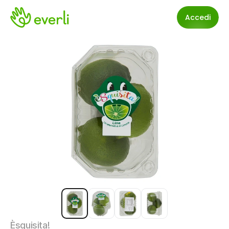
Accedi
Èsquisita!