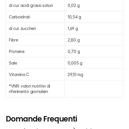
di cui: acidi grassi saturi
0,02 g
Carboidrati
10,54 g
di cui: zuccheri
1,69 g
Fibre
2,80 g
Proteine
0,70 g
Sale
0,005 g
Vitamina C
29,10 mg
*VNR: valori nutritivi di 
riferimento giornalieri
Domande Frequenti