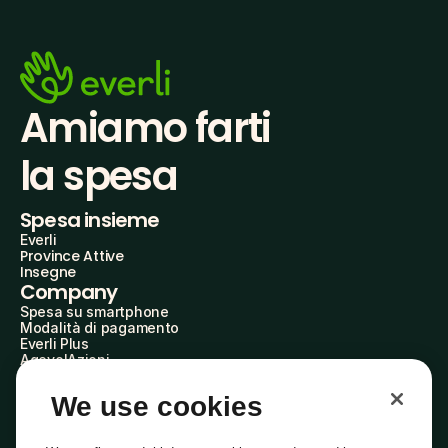
Amiamo farti
la spesa
Spesa insieme
Everli
Province Attive
Insegne
Company
Spesa su smartphone
Modalità di pagamento
Everli Plus
AgevolAzioni
Diventa Partner
Advertise with Us
We use cookies
Everli Shoppers
About Us
Scopri chi siamo