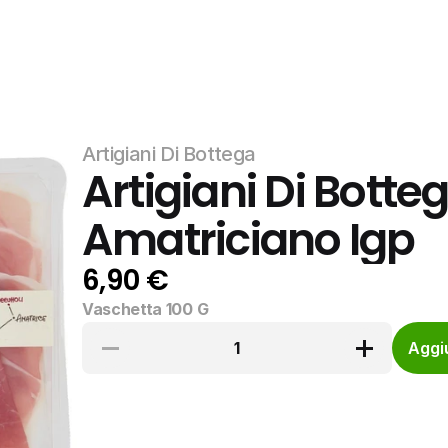
Artigiani Di Bottega
Artigiani Di Botteg
Amatriciano Igp
6,90 €
Vaschetta 100 G
1
Aggiu