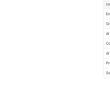
c
En
Gr
di
Ca
di
Pr
Sa