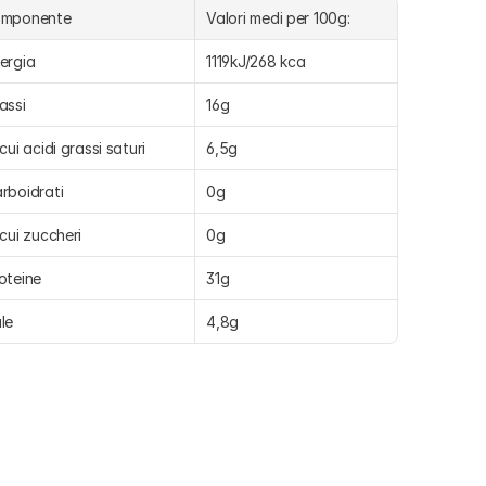
omponente
Valori medi per 100g:
ergia
1119kJ/268 kca
assi
16g
 cui acidi grassi saturi
6,5g
rboidrati
0g
 cui zuccheri
0g
oteine
31g
le
4,8g