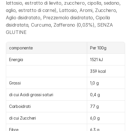
lattosio, estratto di lievito, zucchero, cipolla, sedano, 
aglio, estratto di carne), Lattosio, Aromi, Zucchero, 
Aglio disidratato, Prezzemolo disidratato, Cipolla 
disidratata, Curcuma, Zafferano (0,03%), SENZA 
GLUTINE
componente
Per 100g
Energia
1521 kJ
359 kcal
Grassi
1,0 g
di cui Acidi grassi saturi
0,4 g
Carboidrati
77 g
di cui Zuccheri
6,0 g
Fibre
6,3 g