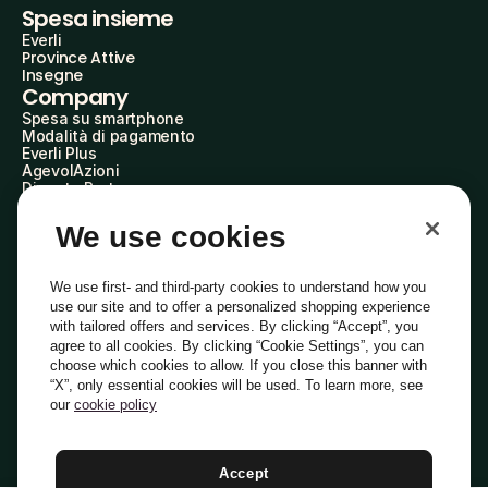
Spesa insieme
Everli
Province Attive
Insegne
Company
Spesa su smartphone
Modalità di pagamento
Everli Plus
AgevolAzioni
Diventa Partner
Advertise with Us
Everli Shoppers
We use cookies
About Us
Scopri chi siamo
Everli News
We use first- and third-party cookies to understand how you
Domande frequenti
use our site and to offer a personalized shopping experience
Lavora con noi
with tailored offers and services. By clicking “Accept”, you
Diventa Shopper
agree to all cookies. By clicking “Cookie Settings”, you can
Investitori
choose which cookies to allow. If you close this banner with
Privacy
Cookie
Preferenze Cookie
“X”, only essential cookies will be used. To learn more, see
Termini e Condizioni
Codice Etico
our
cookie policy
Indirizzo PEC: everli@pec.it - indirizzo DPO: dpo@everli.com
Copyright © 2014-2026 Everli Global Inc.
Italiano
Accept