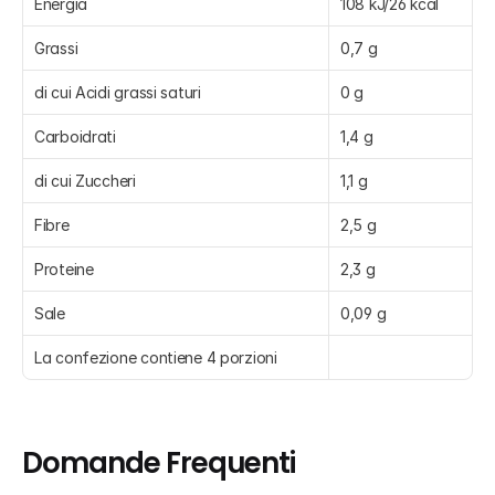
Energia
108 kJ/26 kcal
Grassi
0,7 g
di cui Acidi grassi saturi
0 g
Carboidrati
1,4 g
di cui Zuccheri
1,1 g
Fibre
2,5 g
Proteine
2,3 g
Sale
0,09 g
La confezione contiene 4 porzioni
Domande Frequenti