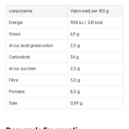
componente
Valori medi per 100 g:
Energia
1014 kJ /  241 kcal
Grassi
6,9 g
di cui: acidi grassi saturi
2,5 g
Carboidrati
34 g
di cui: zuccheri
2,5 g
Fibre
5,0 g
Proteine
8,3 g
Sale
0,89 g