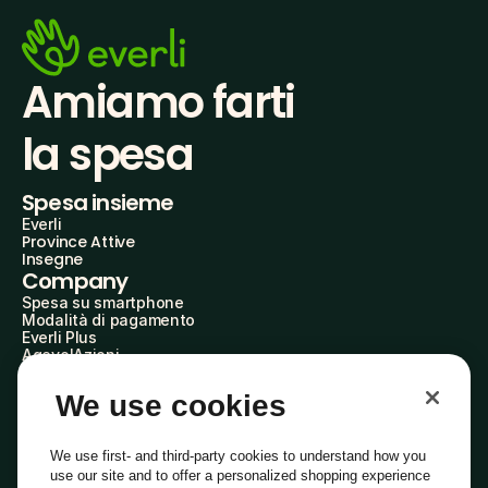
Amiamo farti
la spesa
Spesa insieme
Everli
Province Attive
Insegne
Company
Spesa su smartphone
Modalità di pagamento
Everli Plus
AgevolAzioni
Diventa Partner
Advertise with Us
We use cookies
Everli Shoppers
About Us
Scopri chi siamo
We use first- and third-party cookies to understand how you
Everli News
use our site and to offer a personalized shopping experience
Domande frequenti