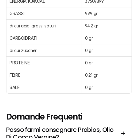
ENERGIA KJ/KCAL
3760/899
GRASSI
99.9 gr
di cui acidi grassi saturi
94.2 gr
CARBOIDRATI
0 gr
di cui zuccheri
0 gr
PROTEINE
0 gr
FIBRE
0.21 gr
SALE
0 gr
Domande Frequenti
Posso farmi consegnare Probios, Olio 
Di Cocco Vergine?