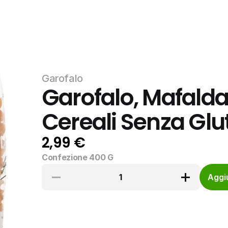
Garofalo
Garofalo, Mafalda
Cereali Senza Glu
2,99 €
Confezione 400 G
1
Aggiu