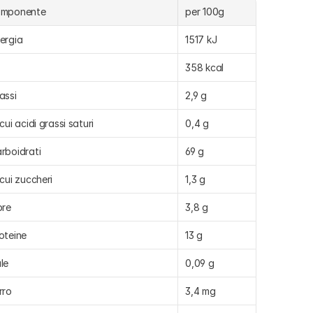
omponente
per 100g
ergia
1517 kJ
358 kcal
assi
2,9 g
 cui acidi grassi saturi
0,4 g
rboidrati
69 g
 cui zuccheri
1,3 g
bre
3,8 g
oteine
13 g
le
0,09 g
rro
3,4 mg