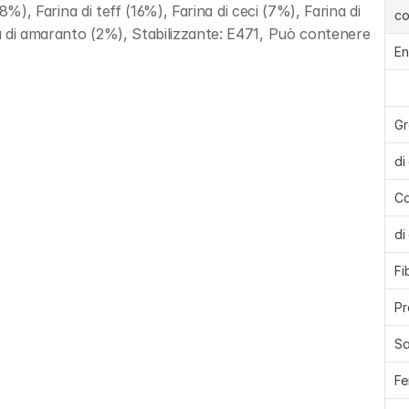
8%), Farina di teff (16%), Farina di ceci (7%), Farina di 
c
 di amaranto (2%), Stabilizzante: E471, Può contenere 
En
Gr
di
Ca
di
Fi
Pr
Sa
Fe