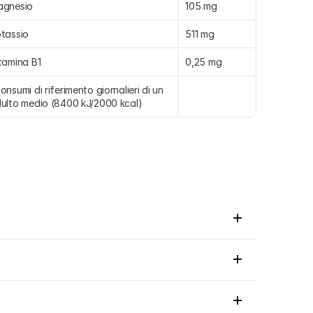
agnesio
105 mg
tassio
511 mg
tamina B1
0,25 mg
onsumi di riferimento giornalieri di un 
ulto medio (8400 kJ/2000 kcal)