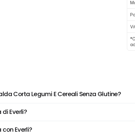
M
Po
Vi
*C
ad
lda Corta Legumi E Cereali Senza Glutine?
di Everli?
 con Everli?