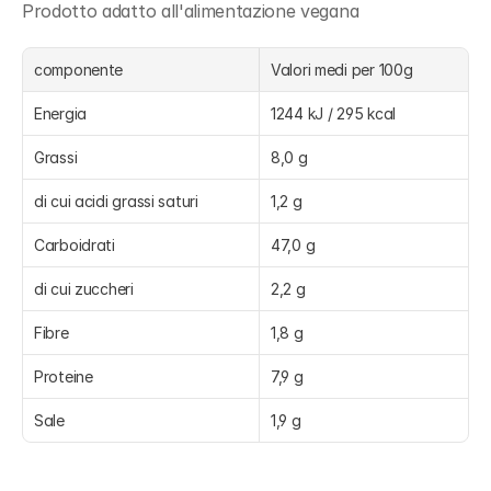
Prodotto adatto all'alimentazione vegana
componente
Valori medi per 100g
Energia
1244 kJ / 295 kcal
Grassi
8,0 g
di cui acidi grassi saturi
1,2 g
Carboidrati
47,0 g
di cui zuccheri
2,2 g
Fibre
1,8 g
Proteine
7,9 g
Sale
1,9 g