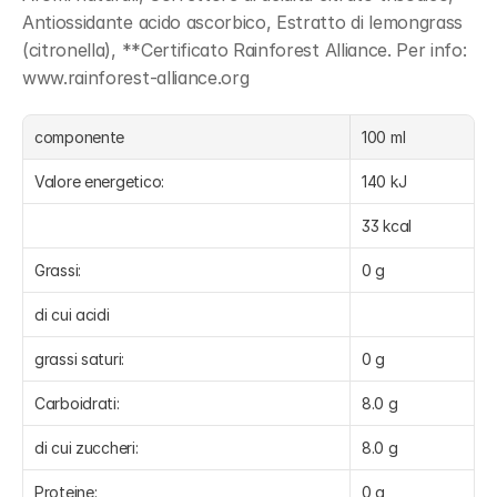
Antiossidante acido ascorbico, Estratto di lemongrass 
(citronella), **Certificato Rainforest Alliance. Per info: 
www.rainforest-alliance.org
componente
100 ml
Valore energetico:
140 kJ
33 kcal
Grassi:
0 g
di cui acidi
grassi saturi:
0 g
Carboidrati:
8.0 g
di cui zuccheri:
8.0 g
Proteine:
0 g