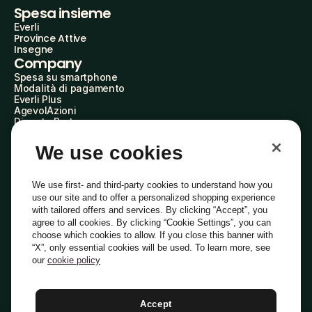
Spesa insieme
Everli
Province Attive
Insegne
Company
Spesa su smartphone
Modalità di pagamento
Everli Plus
AgevolAzioni
Diventa Partner
Advertise with Us
Everli Shoppers
We use cookies
About Us
Scopri chi siamo
Everli News
We use first- and third-party cookies to understand how you
Domande frequenti
use our site and to offer a personalized shopping experience
Lavora con noi
with tailored offers and services. By clicking “Accept”, you
Diventa Shopper
agree to all cookies. By clicking “Cookie Settings”, you can
Investitori
choose which cookies to allow. If you close this banner with
Privacy
Cookie
Preferenze Cookie
“X”, only essential cookies will be used. To learn more, see
Termini e Condizioni
Codice Etico
our
cookie policy
Indirizzo PEC: everli@pec.it - indirizzo DPO: dpo@everli.com
Copyright © 2014-2026 Everli Global Inc.
Italiano
Accept