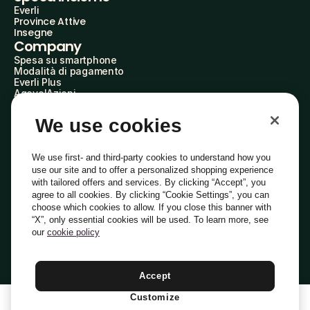
Everli
Province Attive
Insegne
Company
Spesa su smartphone
Modalità di pagamento
Everli Plus
AgevolAzioni
Diventa Partner
Advertise with Us
We use cookies
Everli Shoppers
About Us
Scopri chi siamo
We use first- and third-party cookies to understand how you
Everli News
use our site and to offer a personalized shopping experience
Domande frequenti
with tailored offers and services. By clicking “Accept”, you
Lavora con noi
agree to all cookies. By clicking “Cookie Settings”, you can
Diventa Shopper
choose which cookies to allow. If you close this banner with
Investitori
“X”, only essential cookies will be used. To learn more, see
Privacy
Cookie
Preferenze Cookie
Termini e Condizioni
Codice Etico
our
cookie policy
Copyright © 2014-2026 Everli Global Inc.
Italiano
Accept
Customize