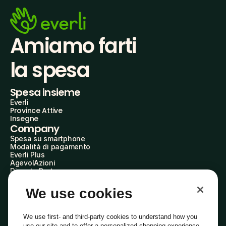
Amiamo farti
la spesa
Spesa insieme
Everli
Province Attive
Insegne
Company
Spesa su smartphone
Modalità di pagamento
Everli Plus
AgevolAzioni
Diventa Partner
Advertise with Us
Everli Shoppers
We use cookies
About Us
Scopri chi siamo
Everli News
We use first- and third-party cookies to understand how you
Domande frequenti
use our site and to offer a personalized shopping experience