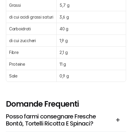
Grassi
5,7 g
di cui acidi grassi saturi
3,6 g
Carboidrati
40 g
di cui zuccheri
1,9 g
Fibre
2,1 g
Proteine
11 g
Sale
0,9 g
Domande Frequenti
Posso farmi consegnare Fresche 
Bontá, Tortelli Ricotta E Spinaci?