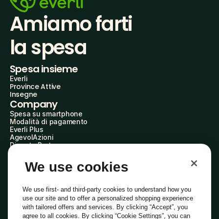
Amiamo farti
la spesa
Spesa insieme
Everli
Province Attive
Insegne
Company
Spesa su smartphone
Modalità di pagamento
Everli Plus
AgevolAzioni
Diventa Partner
Advertise with Us
Everli Shoppers
We use cookies
About Us
Scopri chi siamo
Everli News
We use first- and third-party cookies to understand how you
Domande frequenti
use our site and to offer a personalized shopping experience
Lavora con noi
with tailored offers and services. By clicking “Accept”, you
Diventa Shopper
agree to all cookies. By clicking “Cookie Settings”, you can