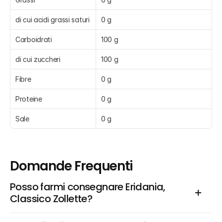
di cui acidi grassi saturi
0 g
Carboidrati
100 g
di cui zuccheri
100 g
Fibre
0 g
Proteine
0 g
Sale
0 g
Domande Frequenti
Posso farmi consegnare Eridania, 
Classico Zollette?