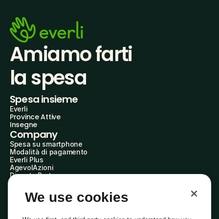
Amiamo farti
la spesa
Spesa insieme
Everli
Province Attive
Insegne
Company
Spesa su smartphone
Modalità di pagamento
Everli Plus
AgevolAzioni
Diventa Partner
Advertise with Us
Everli Shoppers
We use cookies
About Us
Scopri chi siamo
Everli News