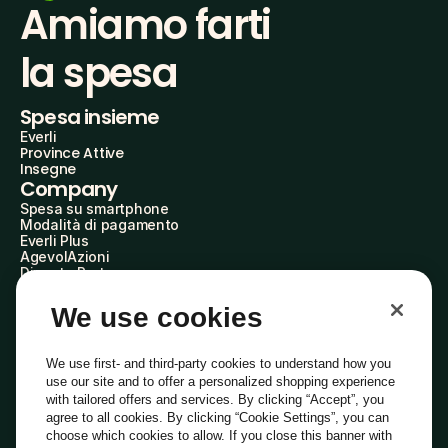
Amiamo farti
la spesa
Spesa insieme
Everli
Province Attive
Insegne
Company
Spesa su smartphone
Modalità di pagamento
Everli Plus
AgevolAzioni
Diventa Partner
Advertise with Us
Everli Shoppers
We use cookies
About Us
Scopri chi siamo
Everli News
We use first- and third-party cookies to understand how you
Domande frequenti
use our site and to offer a personalized shopping experience
Lavora con noi
with tailored offers and services. By clicking “Accept”, you
Diventa Shopper
agree to all cookies. By clicking “Cookie Settings”, you can
Investitori
choose which cookies to allow. If you close this banner with
Privacy
Cookie
Preferenze Cookie