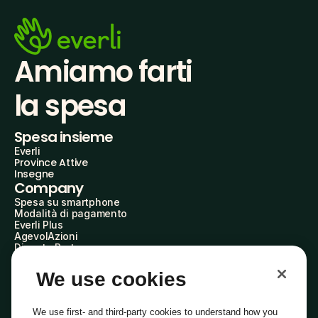
Amiamo farti
la spesa
Spesa insieme
Everli
Province Attive
Insegne
Company
Spesa su smartphone
Modalità di pagamento
Everli Plus
AgevolAzioni
Diventa Partner
Advertise with Us
Everli Shoppers
We use cookies
About Us
Scopri chi siamo
Everli News
We use first- and third-party cookies to understand how you