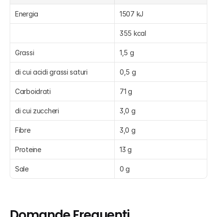
Energia
1507 kJ
355 kcal
Grassi
1,5 g
di cui acidi grassi saturi
0,5 g
Carboidrati
71 g
di cui zuccheri
3,0 g
Fibre
3,0 g
Proteine
13 g
Sale
0 g
Domande Frequenti