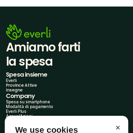
Amiamo farti
la spesa
Spesa insieme
Everli
Province Attive
Insegne
Company
Spesa su smartphone
Modalità di pagamento
Everli Plus
AgevolAzioni
Diventa Partner
Advertise with Us
We use cookies
Everli Shoppers