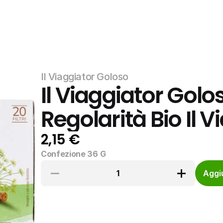
Il Viaggiator Goloso
Il Viaggiator Golos
Regolarità Bio Il 
2,15 €
Confezione 36 G
1
Aggiu