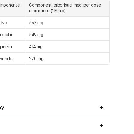
omponente
Componenti erboristici medi per dose 
giornaliera (1 Filtro):
alva
567 mg
nocchio
549 mg
quirizia
414 mg
avanda
270 mg
o?