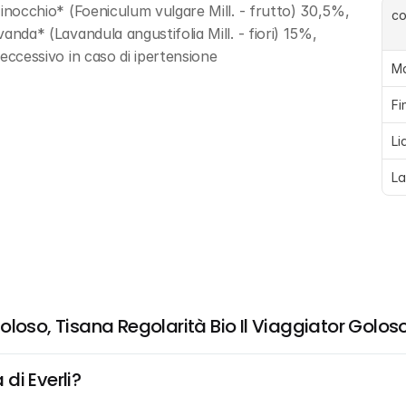
 Finocchio* (Foeniculum vulgare Mill. - frutto) 30,5%, 
c
vanda* (Lavandula angustifolia Mill. - fiori) 15%, 
 eccessivo in caso di ipertensione
M
Fi
Li
L
loso, Tisana Regolarità Bio Il Viaggiator Golos
di Everli?