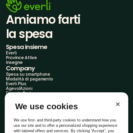
Amiamo farti
la spesa
Spesa insieme
Everli
Province Attive
Insegne
Company
Spesa su smartphone
Modalità di pagamento
Everli Plus
AgevolAzioni
Diventa Partner
Advertise with Us
Everli Shoppers
We use cookies
About Us
Scopri chi siamo
Everli News
We use first- and third-party cookies to understand how you
Domande frequenti
use our site and to offer a personalized shopping experience
Lavora con noi
with tailored offers and services. By clicking “Accept”, you