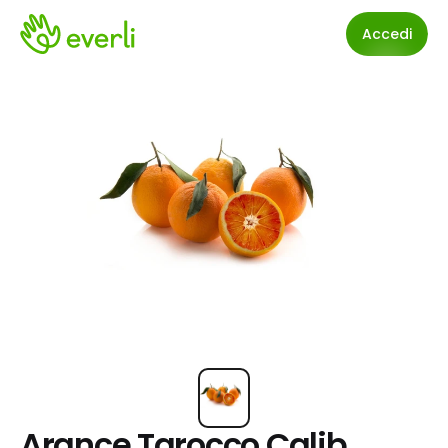
Accedi
Arance Tarocco Calib