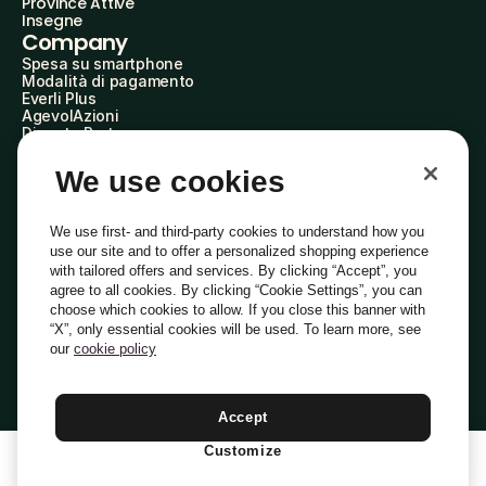
Province Attive
Insegne
Company
Spesa su smartphone
Modalità di pagamento
Everli Plus
AgevolAzioni
Diventa Partner
Advertise with Us
Everli Shoppers
We use cookies
About Us
Scopri chi siamo
Everli News
We use first- and third-party cookies to understand how you
Domande frequenti
use our site and to offer a personalized shopping experience
Lavora con noi
with tailored offers and services. By clicking “Accept”, you
Diventa Shopper
agree to all cookies. By clicking “Cookie Settings”, you can
Investitori
choose which cookies to allow. If you close this banner with
Privacy
Cookie
Preferenze Cookie
“X”, only essential cookies will be used. To learn more, see
Termini e Condizioni
Codice Etico
our
cookie policy
Indirizzo PEC: everli@pec.it - indirizzo DPO: dpo@everli.com
Copyright © 2014-2026 Everli Global Inc.
Italiano
Accept
Customize
1
Aggiungi Al Carrello