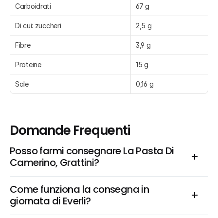
Carboidrati
67 g
Di cui: zuccheri
2,5 g
Fibre
3,9 g
Proteine
15 g
Sale
0,16 g
Domande Frequenti
Posso farmi consegnare La Pasta Di 
Camerino, Grattini?
Come funziona la consegna in 
giornata di Everli?