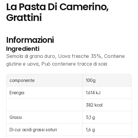
La Pasta Di Camerino, 
Grattini
Informazioni
Ingredienti
Semola di grano duro, Uova fresche 35%, Contiene 
glutine e uova, Può contenere tracce di soia
componente
100g
Energia
1.614 kJ
382 kcal
Grassi
5,1 g
Di cui: acidi grassi saturi
1,6 g