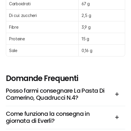
Carboidrati
67 g
Di cui: zuccheri
2,5 g
Fibre
3,9 g
Proteine
15 g
Sale
0,16 g
Domande Frequenti
Posso farmi consegnare La Pasta Di 
Camerino, Quadrucci N.4?
Come funziona la consegna in 
giornata di Everli?