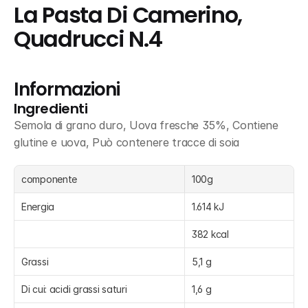
La Pasta Di Camerino, 
Quadrucci N.4
Informazioni
Ingredienti
Semola di grano duro, Uova fresche 35%, Contiene 
glutine e uova, Può contenere tracce di soia
componente
100g
Energia
1.614 kJ
382 kcal
Grassi
5,1 g
Di cui: acidi grassi saturi
1,6 g