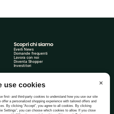
Scopri chi siamo
Everli News
Domande frequenti
Lavora con noi
Diventa Shopper
Investitori
 use cookies
e first- and third-party cookies to understand how you use our site
o offer a personalized shopping experience with tailored offers and
ces. By clicking “Accept”, you agree to all cookies. By clicking
ie Settings”, you can choose which cookies to allow. If you close