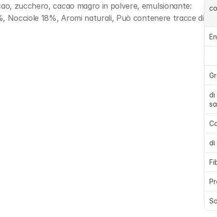
ao, zucchero, cacao magro in polvere, emulsionante: 
c
%, Nocciole 18%, Aromi naturali, Può contenere tracce di 
En
Gr
di
sa
Ca
di
Fi
Pr
Sa