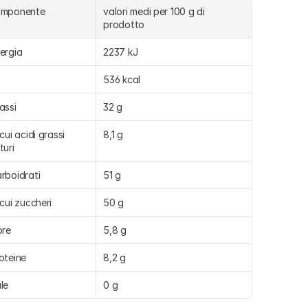
omponente
valori medi per 100 g di 
prodotto
ergia
2237 kJ
536 kcal
assi
32 g
 cui acidi grassi 
8,1 g
turi
rboidrati
51 g
 cui zuccheri
50 g
bre
5,8 g
oteine
8,2 g
le
0 g