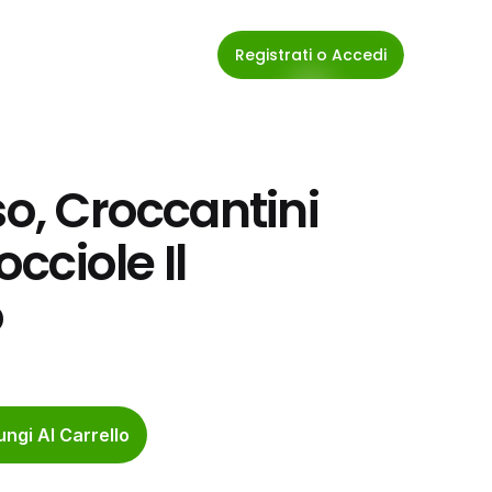
Registrati o Accedi
so, Croccantini 
ciole Il 
o
ngi Al Carrello