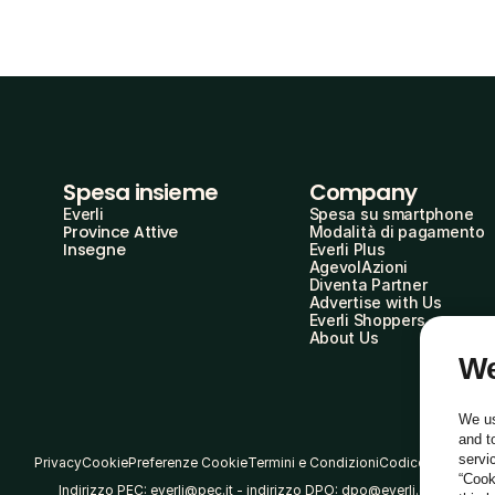
Spesa insieme
Company
Everli
Spesa su smartphone
Province Attive
Modalità di pagamento
Insegne
Everli Plus
AgevolAzioni
Diventa Partner
Advertise with Us
Everli Shoppers
About Us
We
We us
and t
servi
Privacy
Cookie
Preferenze Cookie
Termini e Condizioni
Codice Etico
“Cook
Indirizzo PEC: everli@pec.it - indirizzo DPO: dpo@everli.com