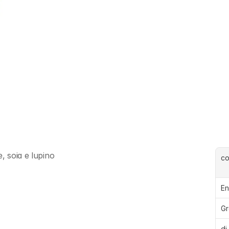
, soia e lupino
c
En
Gr
di