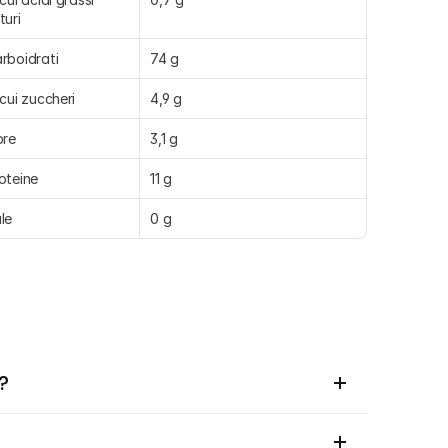
turi
rboidrati
74 g
 cui zuccheri
4,9 g
bre
3,1 g
oteine
11 g
le
0 g
?