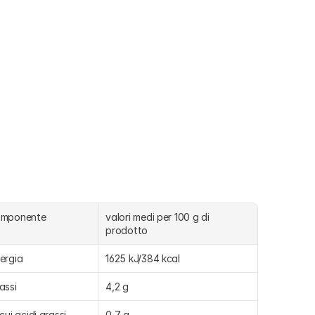
omponente
valori medi per 100 g di 
prodotto
ergia
1625 kJ/384 kcal
assi
4,2 g
 cui acidi grassi 
0,7 g