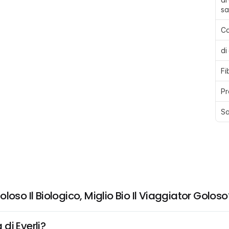
sa
Ca
di
Fi
Pr
Sa
oso Il Biologico, Miglio Bio Il Viaggiator Goloso
di Everli?