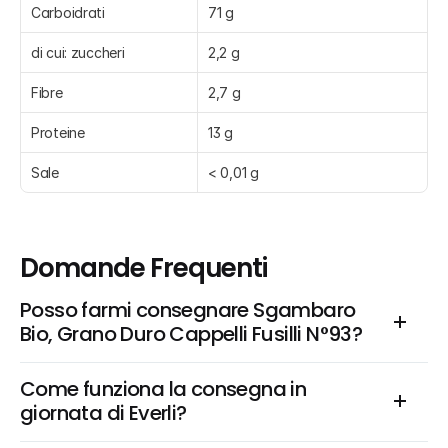
Carboidrati
71 g
di cui: zuccheri
2,2 g
Fibre
2,7 g
Proteine
13 g
Sale
< 0,01 g
Domande Frequenti
Posso farmi consegnare Sgambaro 
Bio, Grano Duro Cappelli Fusilli N°93?
Come funziona la consegna in 
giornata di Everli?