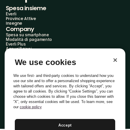
Spesa insieme
Everli
Province Attive
Insegne
Company
Spesa su smartphone
Modalità di pagamento
Everli Plus
AgevolAzioni
Diventa Partner
Advertise with Us
We use cookies
Everli Shoppers
About Us
Scopri chi siamo
We use first- and third-party cookies to understand how you
Everli News
use our site and to offer a personalized shopping experience
Domande frequenti
with tailored offers and services. By clicking “Accept”, you
Lavora con noi
agree to all cookies. By clicking “Cookie Settings”, you can
Diventa Shopper
choose which cookies to allow. If you close this banner with
Investitori
“X”, only essential cookies will be used. To learn more, see
Privacy
Cookie
Preferenze Cookie
Termini e Condizioni
Codice Etico
our
cookie policy
Copyright © 2014-2026 Everli Global Inc.
Italiano
Accept