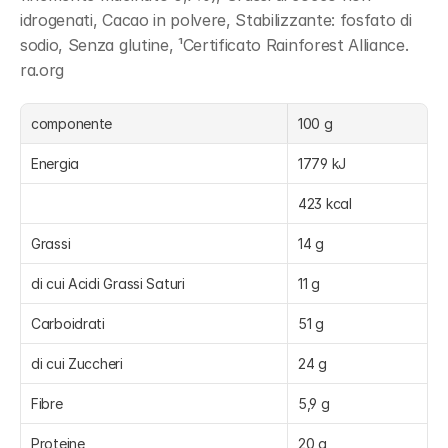
idrogenati, Cacao in polvere, Stabilizzante: fosfato di 
sodio, Senza glutine, ¹Certificato Rainforest Alliance. 
ra.org
componente
100 g
Energia
1779 kJ
423 kcal
Grassi
14 g
di cui Acidi Grassi Saturi
11 g
Carboidrati
51 g
di cui Zuccheri
24 g
Fibre
5,9 g
Proteine
20 g