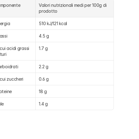
omponente
Valori nutrizionali medi per 100g di 
prodotto
ergia
510 kJ/121 kcal
assi
4.5 g
 cui acidi grassi 
1.7 g
turi
rboidrati
2.2 g
 cui zuccheri
0.6 g
oteine
18 g
le
1.4 g