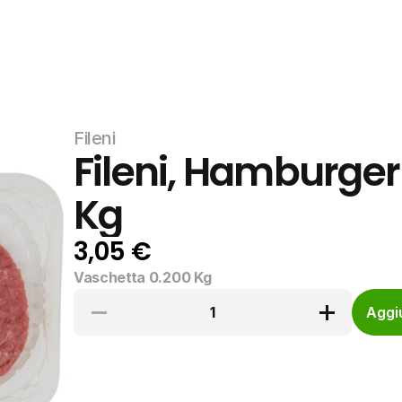
Fileni
Fileni, Hamburger 
Kg
3,05 €
Vaschetta 0.200 Kg
1
Aggiu