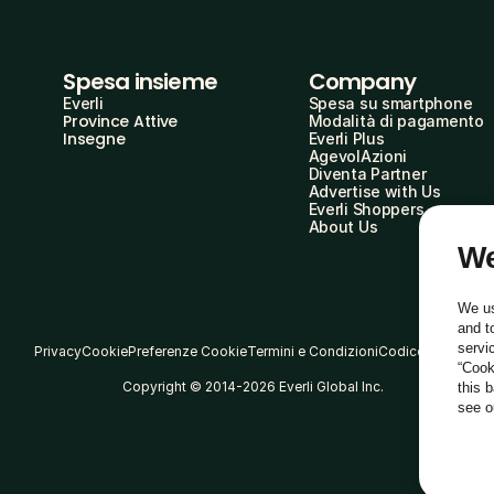
Spesa insieme
Company
Everli
Spesa su smartphone
Province Attive
Modalità di pagamento
Insegne
Everli Plus
AgevolAzioni
Diventa Partner
Advertise with Us
Everli Shoppers
About Us
We
We us
and t
servi
Privacy
Cookie
Preferenze Cookie
Termini e Condizioni
Codice Etico
“Cook
Copyright © 2014-2026 Everli Global Inc.
this 
see 