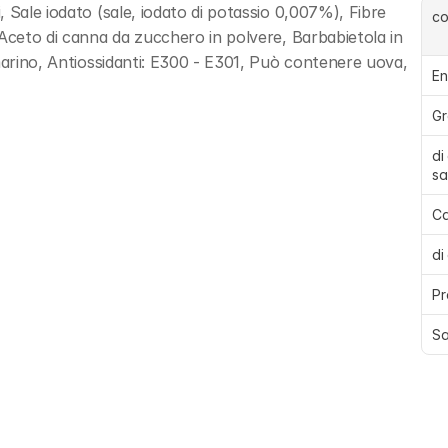
 Sale iodato (sale, iodato di potassio 0,007%), Fibre 
c
Aceto di canna da zucchero in polvere, Barbabietola in 
marino, Antiossidanti: E300 - E301, Può contenere uova, 
En
Gr
di
sa
Ca
di
Pr
Sa