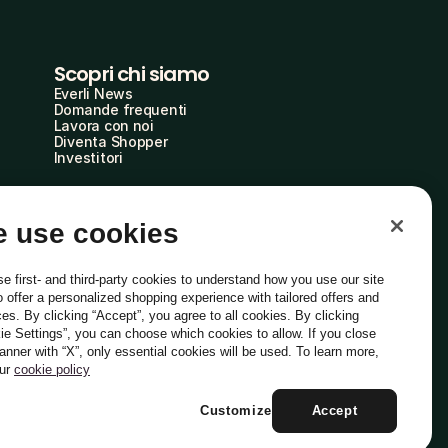
Scopri chi siamo
Everli News
Domande frequenti
Lavora con noi
Diventa Shopper
Investitori
 use cookies
e first- and third-party cookies to understand how you use our site
o offer a personalized shopping experience with tailored offers and
ces. By clicking “Accept”, you agree to all cookies. By clicking
ie Settings”, you can choose which cookies to allow. If you close
Italiano
banner with “X”, only essential cookies will be used. To learn more,
our
cookie policy
Customize
Accept