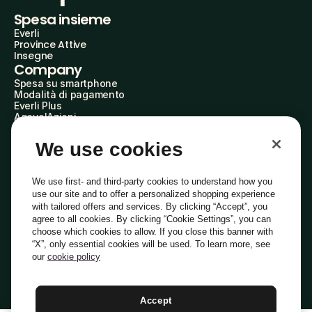
Spesa insieme
Everli
Province Attive
Insegne
Company
Spesa su smartphone
Modalità di pagamento
Everli Plus
AgevolAzioni
Diventa Partner
Advertise with Us
We use cookies
Everli Shoppers
About Us
Scopri chi siamo
We use first- and third-party cookies to understand how you
Everli News
use our site and to offer a personalized shopping experience
Domande frequenti
with tailored offers and services. By clicking “Accept”, you
Lavora con noi
agree to all cookies. By clicking “Cookie Settings”, you can
Diventa Shopper
choose which cookies to allow. If you close this banner with
Investitori
“X”, only essential cookies will be used. To learn more, see
Privacy
Cookie
Preferenze Cookie
Termini e Condizioni
Codice Etico
our
cookie policy
Copyright © 2014-2026 Everli Global Inc.
Italiano
Accept