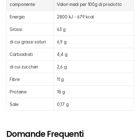
componente
Valori medi per 100g di prodotto
Energia
2800 kJ - 679 kcal
Grassi
63 g
di cui grassi saturi
6,9 g
Carboidrati
4,4 g
di cui zuccheri
2,6 g
Fibre
11 g
Proteine
18 g
Sale
0,17 g
Domande Frequenti