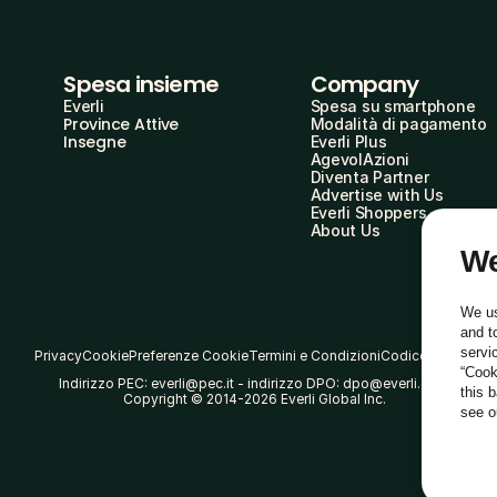
Spesa insieme
Company
Everli
Spesa su smartphone
Province Attive
Modalità di pagamento
Insegne
Everli Plus
AgevolAzioni
Diventa Partner
Advertise with Us
Everli Shoppers
About Us
We
We us
and t
servi
Privacy
Cookie
Preferenze Cookie
Termini e Condizioni
Codice Etico
“Cook
Indirizzo PEC: everli@pec.it - indirizzo DPO: dpo@everli.com
this 
Copyright © 2014-2026 Everli Global Inc.
see 