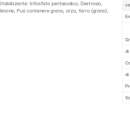
Stabilizzante: trifosfato pentasodico, Destrosio, 
c
 limone, Può contenere grano, orzo, farro (grano), 
En
Gr
di
Ca
di
Pr
Sa