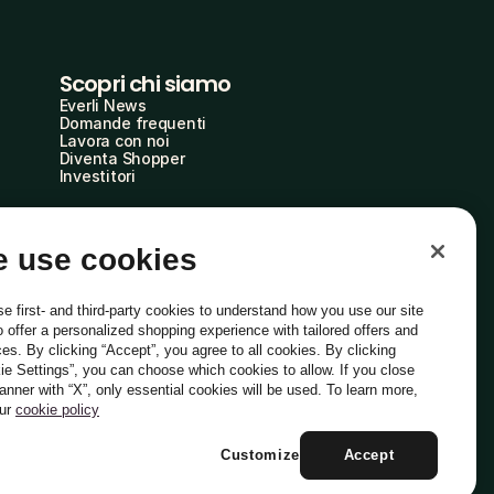
Scopri chi siamo
Everli News
Domande frequenti
Lavora con noi
Diventa Shopper
Investitori
 use cookies
e first- and third-party cookies to understand how you use our site
o offer a personalized shopping experience with tailored offers and
ces. By clicking “Accept”, you agree to all cookies. By clicking
ie Settings”, you can choose which cookies to allow. If you close
Italiano
banner with “X”, only essential cookies will be used. To learn more,
our
cookie policy
Customize
Accept