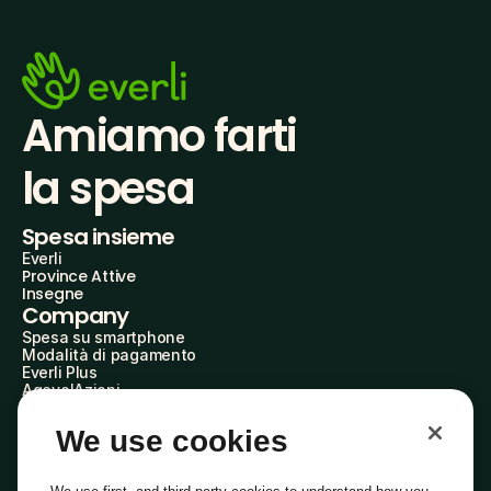
Amiamo farti
la spesa
Spesa insieme
Everli
Province Attive
Insegne
Company
Spesa su smartphone
Modalità di pagamento
Everli Plus
AgevolAzioni
Diventa Partner
Advertise with Us
We use cookies
Everli Shoppers
About Us
Scopri chi siamo