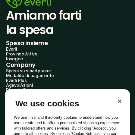
Amiamo farti
la spesa
Spesa insieme
Everli
Province Attive
Insegne
Company
Spesa su smartphone
Modalità di pagamento
Everli Plus
AgevolAzioni
Diventa Partner
Advertise with Us
Everli Shoppers
We use cookies
About Us
Scopri chi siamo
Everli News
We use first- and third-party cookies to understand how you
Domande frequenti
use our site and to offer a personalized shopping experience
Lavora con noi
with tailored offers and services. By clicking “Accept”, you
Diventa Shopper
agree to all cookies. By clicking “Cookie Settings”, you can