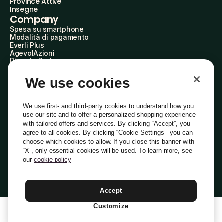
Province Attive
Insegne
Company
Spesa su smartphone
Modalità di pagamento
Everli Plus
AgevolAzioni
Diventa Partner
Advertise with Us
Everli Shoppers
We use cookies
About Us
Scopri chi siamo
Everli News
We use first- and third-party cookies to understand how you
Domande frequenti
use our site and to offer a personalized shopping experience
Lavora con noi
with tailored offers and services. By clicking “Accept”, you
Diventa Shopper
agree to all cookies. By clicking “Cookie Settings”, you can
Investitori
choose which cookies to allow. If you close this banner with
Privacy
Cookie
Preferenze Cookie
“X”, only essential cookies will be used. To learn more, see
Termini e Condizioni
Codice Etico
our
cookie policy
Indirizzo PEC: everli@pec.it - indirizzo DPO: dpo@everli.com
Copyright © 2014-2026 Everli Global Inc.
Italiano
Accept
Customize
1
Aggiungi Al Carrello